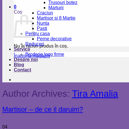
Trusouri botez
0
Marturii
Coș
Craciun
Martisor si 8 Martie
Nunta
Pasti
Pentru casa
Perne decorative
Reduceri
Nu ai niciun produs în coș.
Servicii
Broderie logo firme
Înapoi la magazin
Despre noi
Blog
Contact
Author Archives:
Tira Amalia
Martisor – de ce il daruim?
04