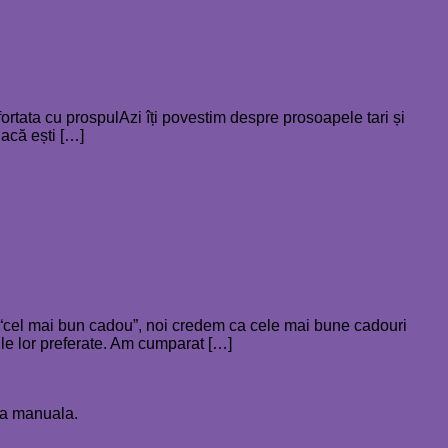
rtata cu prospulAzi îți povestim despre prosoapele tari și
dacă ești […]
t “cel mai bun cadou”, noi credem ca cele mai bune cadouri
ile lor preferate. Am cumparat […]
ura manuala.