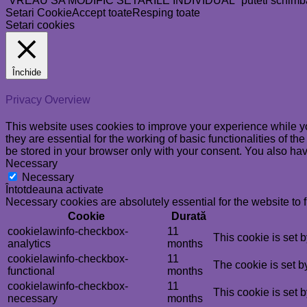
“VREAU SA MODIFIC SETARILE INDIVIDUAL” puteti schimba prefe
Setari Cookie
Accept toate
Resping toate
Setari cookies
Închide
Privacy Overview
This website uses cookies to improve your experience while yo
they are essential for the working of basic functionalities of 
be stored in your browser only with your consent. You also hav
Necessary
Necessary
Întotdeauna activate
Necessary cookies are absolutely essential for the website to 
Cookie
Durată
cookielawinfo-checkbox-
11
This cookie is set 
analytics
months
cookielawinfo-checkbox-
11
The cookie is set b
functional
months
cookielawinfo-checkbox-
11
This cookie is set 
necessary
months