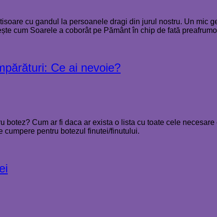
oare cu gandul la persoanele dragi din jurul nostru. Un mic ges
ște cum Soarele a coborât pe Pământ în chip de fată preafrumo
mpărături: Ce ai nevoie?
u botez? Cum ar fi daca ar exista o lista cu toate cele necesare ca
e cumpere pentru botezul finutei/finutului.
ei