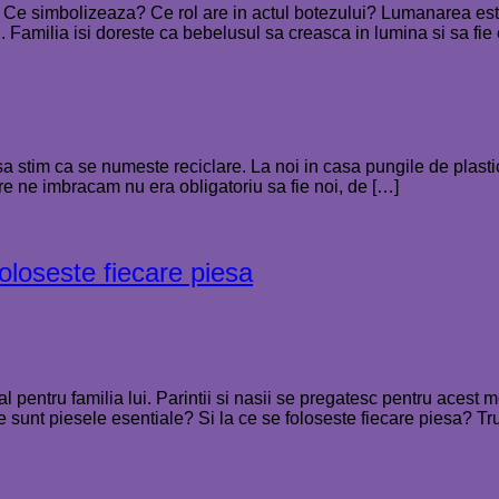
 Ce simbolizeaza? Ce rol are in actul botezului? Lumanarea este 
. Familia isi doreste ca bebelusul sa creasca in lumina si sa fie
a sa stim ca se numeste reciclare. La noi in casa pungile de plas
 ne imbracam nu era obligatoriu sa fie noi, de […]
foloseste fiecare piesa
 pentru familia lui. Parintii si nasii se pregatesc pentru acest
 sunt piesele esentiale? Si la ce se foloseste fiecare piesa? Tru