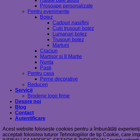
Halate baie adulti
Prosoape personalizate
Pentru evenimente
Botez
Cadouri nasi/fini
Cutii trusouri botez
Lumanari botez
Trusouri botez
Marturii
Craciun
Martisor si 8 Martie
Nunta
Pasti
Pentru casa
Perne decorative
Reduceri
Servicii
Broderie logo firme
Despre noi
Blog
Contact
Autentificare
Acest website folosește cookies pentru a îmbunătăți experiența
acceptati folosirea tuturor Tehnologiilor de tip Cookie, care im