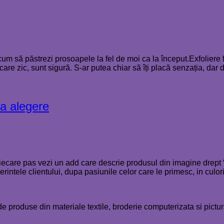
m să păstrezi prosoapele la fel de moi ca la început.Exfoliere fo
 care zic, sunt sigură. S-ar putea chiar să îți placă senzația, dar 
ta alegere
 fiecare pas vezi un add care descrie produsul din imagine drep
rintele clientului, dupa pasiunile celor care le primesc, in culor
e de produse din materiale textile, broderie computerizata si pict