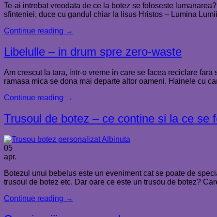
Te-ai intrebat vreodata de ce la botez se foloseste lumanarea?
sfinteniei, duce cu gandul chiar la Iisus Hristos – Lumina Lumii
Continue reading
→
Libelulle – in drum spre zero-waste
Am crescut la tara, intr-o vreme in care se facea reciclare far
ramasa mica se dona mai departe altor oameni. Hainele cu care
Continue reading
→
Trusoul de botez – ce contine si la ce se 
05
apr.
Botezul unui bebelus este un eveniment cat se poate de special
trusoul de botez etc. Dar oare ce este un trusou de botez? Care
Continue reading
→