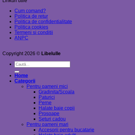
Linkuri utile
Cum comand?
Politica de retur
Politica de confidentialitate
Politica cookies
Termeni si conditii
ANPC
Copyright 2026 ©
Libelulle
Caută
după:
Home
Categorii
Pentru oameni mici
Gradinita/Scoala
Paturici
Perne
Halate baie copii
Prosoape
Seturi cadou
Pentru oameni mari
Accesorii pentru bucatarie