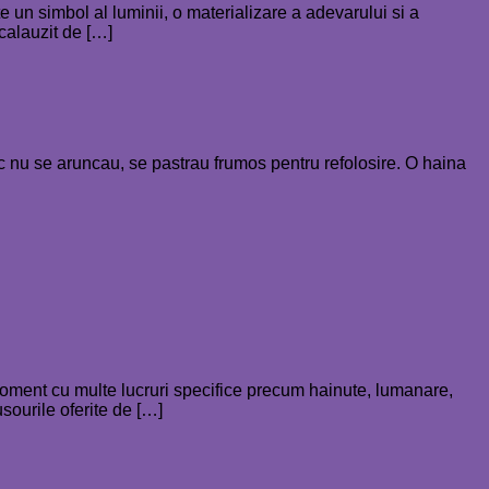
un simbol al luminii, o materializare a adevarului si a
 calauzit de […]
tic nu se aruncau, se pastrau frumos pentru refolosire. O haina
 moment cu multe lucruri specifice precum hainute, lumanare,
sourile oferite de […]