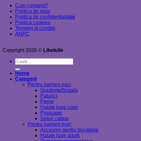
Cum comand?
Politica de retur
Politica de confidentialitate
Politica cookies
Termeni si conditii
ANPC
Copyright 2026 ©
Libelulle
Caută
după:
Home
Categorii
Pentru oameni mici
Gradinita/Scoala
Paturici
Perne
Halate baie copii
Prosoape
Seturi cadou
Pentru oameni mari
Accesorii pentru bucatarie
Halate baie adulti