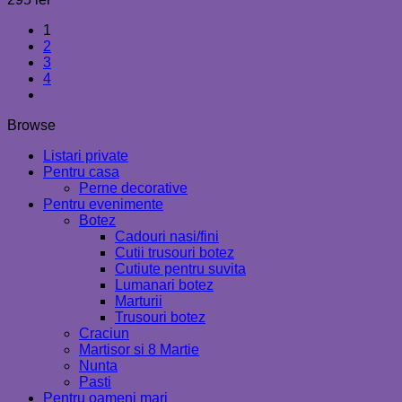
1
2
3
4
Browse
Listari private
Pentru casa
Perne decorative
Pentru evenimente
Botez
Cadouri nasi/fini
Cutii trusouri botez
Cutiute pentru suvita
Lumanari botez
Marturii
Trusouri botez
Craciun
Martisor si 8 Martie
Nunta
Pasti
Pentru oameni mari