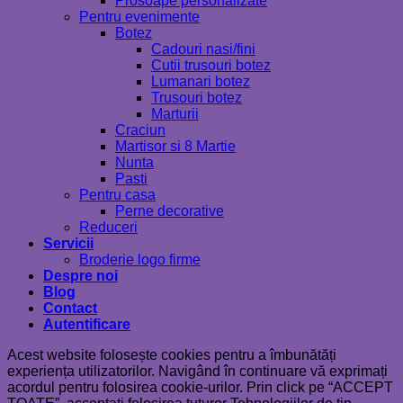
Prosoape personalizate
Pentru evenimente
Botez
Cadouri nasi/fini
Cutii trusouri botez
Lumanari botez
Trusouri botez
Marturii
Craciun
Martisor si 8 Martie
Nunta
Pasti
Pentru casa
Perne decorative
Reduceri
Servicii
Broderie logo firme
Despre noi
Blog
Contact
Autentificare
Acest website folosește cookies pentru a îmbunătăți
experiența utilizatorilor. Navigând în continuare vă exprimați
acordul pentru folosirea cookie-urilor. Prin click pe “ACCEPT