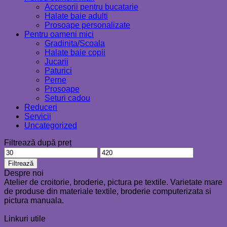
Accesorii pentru bucatarie
Halate baie adulti
Prosoape personalizate
Pentru oameni mici
Gradinita/Scoala
Halate baie copii
Jucarii
Paturici
Perne
Prosoape
Seturi cadou
Reduceri
Servicii
Uncategorized
Filtrează după preț
Preț
Preț
minim
maxim
Filtrează
Despre noi
Atelier de croitorie, broderie, pictura pe textile. Varietate mare
de produse din materiale textile, broderie computerizata si
pictura manuala.
Linkuri utile