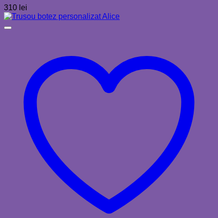
310
lei