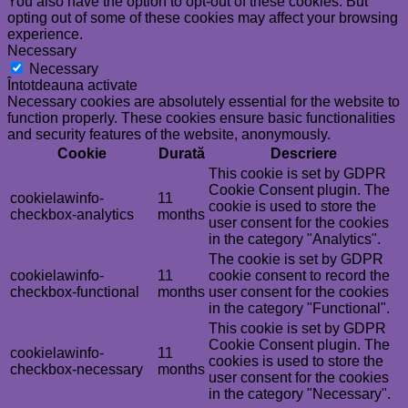
You also have the option to opt-out of these cookies. But
opting out of some of these cookies may affect your browsing
experience.
Necessary
Necessary
Întotdeauna activate
Necessary cookies are absolutely essential for the website to
function properly. These cookies ensure basic functionalities
and security features of the website, anonymously.
Cookie
Durată
Descriere
This cookie is set by GDPR
Cookie Consent plugin. The
cookielawinfo-
11
cookie is used to store the
checkbox-analytics
months
user consent for the cookies
in the category "Analytics".
The cookie is set by GDPR
cookielawinfo-
11
cookie consent to record the
checkbox-functional
months
user consent for the cookies
in the category "Functional".
This cookie is set by GDPR
Cookie Consent plugin. The
cookielawinfo-
11
cookies is used to store the
checkbox-necessary
months
user consent for the cookies
in the category "Necessary".