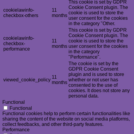
This cookie is set by GDPR
Cookie Consent plugin. The
cookielawinfo-
11
cookie is used to store the
checkbox-others
months
user consent for the cookies
in the category "Other.
This cookie is set by GDPR
Cookie Consent plugin. The
cookielawinfo-
11
cookie is used to store the
checkbox-
months
user consent for the cookies
performance
in the category
"Performance".
The cookie is set by the
GDPR Cookie Consent
plugin and is used to store
11
viewed_cookie_policy
whether or not user has
months
consented to the use of
cookies. It does not store any
personal data.
Functional
Functional
Functional cookies help to perform certain functionalities like
sharing the content of the website on social media platforms,
collect feedbacks, and other third-party features.
Performance