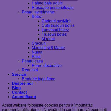
Halate baie adulti
Prosoape personalizate
Pentru evenimente
Botez
Cadouri nasi/fini
Cutii trusouri botez
Lumanari botez
Trusouri botez
Marturii
Craciun
Martisor si 8 Martie
Nunta
Pasti
Pentru casa
Perne decorative
Reduceri
Servicii
Broderie logo firme
Despre noi
Blog
Contact
Autentificare
Acest website folosește cookies pentru a îmbunătăți
experiența utilizatorilor. Navigând în continuare vă exprimați