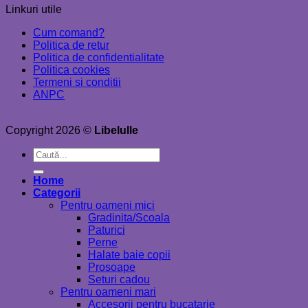
Linkuri utile
Cum comand?
Politica de retur
Politica de confidentialitate
Politica cookies
Termeni si conditii
ANPC
Copyright 2026 ©
Libelulle
Caută
după:
Home
Categorii
Pentru oameni mici
Gradinita/Scoala
Paturici
Perne
Halate baie copii
Prosoape
Seturi cadou
Pentru oameni mari
Accesorii pentru bucatarie