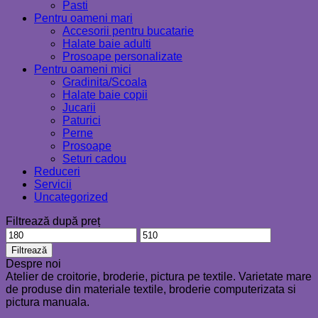
Pasti
Pentru oameni mari
Accesorii pentru bucatarie
Halate baie adulti
Prosoape personalizate
Pentru oameni mici
Gradinita/Scoala
Halate baie copii
Jucarii
Paturici
Perne
Prosoape
Seturi cadou
Reduceri
Servicii
Uncategorized
Filtrează după preț
Preț
Preț
minim
maxim
Filtrează
Despre noi
Atelier de croitorie, broderie, pictura pe textile. Varietate mare
de produse din materiale textile, broderie computerizata si
pictura manuala.