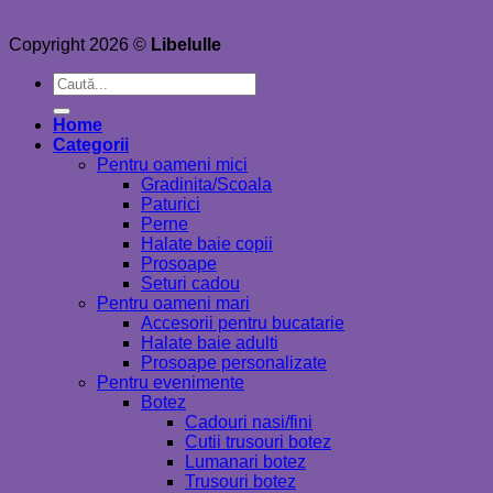
Copyright 2026 ©
Libelulle
Caută
după:
Home
Categorii
Pentru oameni mici
Gradinita/Scoala
Paturici
Perne
Halate baie copii
Prosoape
Seturi cadou
Pentru oameni mari
Accesorii pentru bucatarie
Halate baie adulti
Prosoape personalizate
Pentru evenimente
Botez
Cadouri nasi/fini
Cutii trusouri botez
Lumanari botez
Trusouri botez