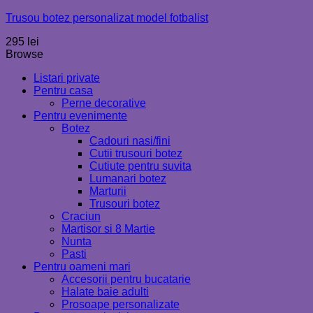
Trusou botez personalizat model fotbalist
295
lei
Browse
Listari private
Pentru casa
Perne decorative
Pentru evenimente
Botez
Cadouri nasi/fini
Cutii trusouri botez
Cutiute pentru suvita
Lumanari botez
Marturii
Trusouri botez
Craciun
Martisor si 8 Martie
Nunta
Pasti
Pentru oameni mari
Accesorii pentru bucatarie
Halate baie adulti
Prosoape personalizate