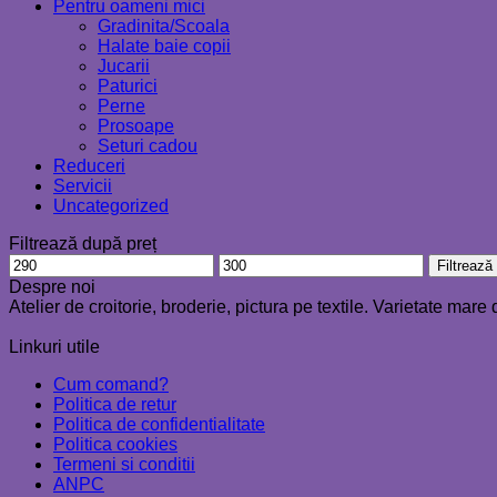
Pentru oameni mici
Gradinita/Scoala
Halate baie copii
Jucarii
Paturici
Perne
Prosoape
Seturi cadou
Reduceri
Servicii
Uncategorized
Filtrează după preț
Preț
Preț
Filtrează
minim
maxim
Despre noi
Atelier de croitorie, broderie, pictura pe textile. Varietate mar
Linkuri utile
Cum comand?
Politica de retur
Politica de confidentialitate
Politica cookies
Termeni si conditii
ANPC