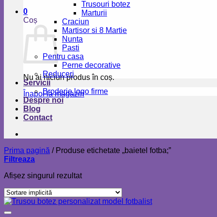
Trusouri botez
0
Marturii
Coș
Craciun
Martisor si 8 Martie
Nunta
Pasti
Pentru casa
Perne decorative
Reduceri
Nu ai niciun produs în coș.
Servicii
Broderie logo firme
Înapoi la magazin
Despre noi
Blog
Contact
Prima pagină
/
Produse etichetate „baietel fotba;”
Filtreaza
Afișez singurul rezultat