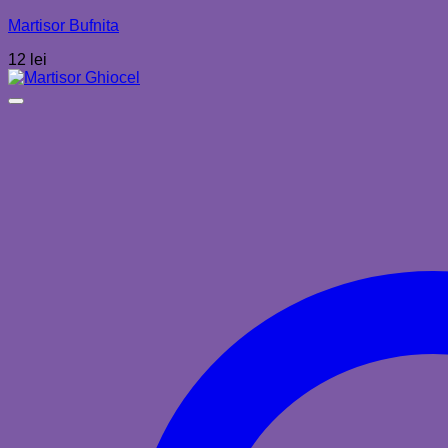
Martisor Bufnita
12
lei