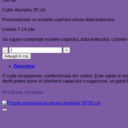
190
lei
Cutie diametru 35 cm
Personalizare cu numele copilului si/sau data botezului.
Livrare 7-14 zile
Va rugam completati numele copilului, data botezului, culorile dor
Cantitate
Cutie
Adaugă în coș
trusou
botez
Descriere
personalizata
O cutie incapatoare, confectionata din carton. Este rigida si re
doriti putem pune in interiorul capacului o rugaciune, un gand b
Produse similare