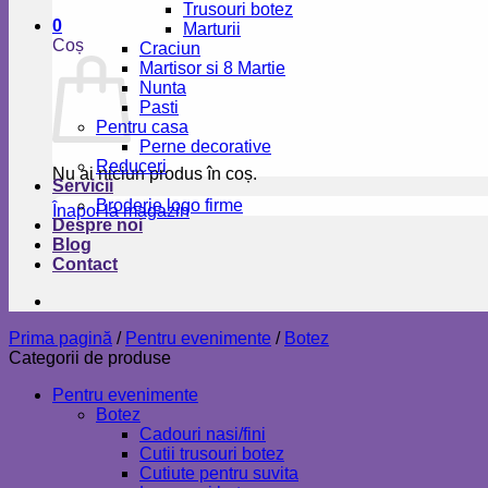
Trusouri botez
0
Marturii
Coș
Craciun
Martisor si 8 Martie
Nunta
Pasti
Pentru casa
Perne decorative
Reduceri
Nu ai niciun produs în coș.
Servicii
Broderie logo firme
Înapoi la magazin
Despre noi
Blog
Contact
Prima pagină
/
Pentru evenimente
/
Botez
Categorii de produse
Pentru evenimente
Botez
Cadouri nasi/fini
Cutii trusouri botez
Cutiute pentru suvita