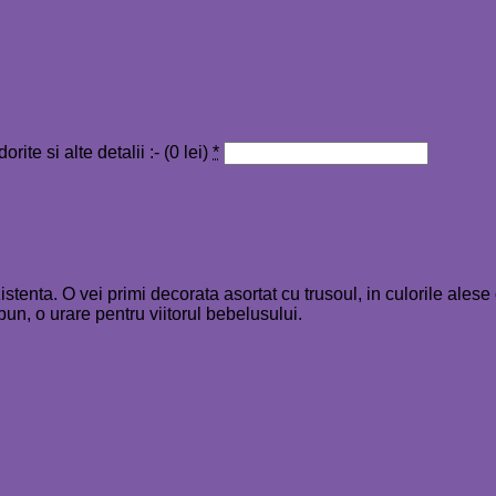
ite si alte detalii :- (
0
lei
)
*
zistenta. O vei primi decorata asortat cu trusoul, in culorile ale
un, o urare pentru viitorul bebelusului.