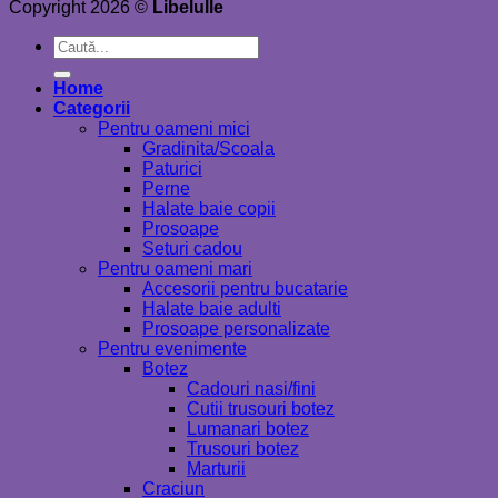
Copyright 2026 ©
Libelulle
Caută
după:
Home
Categorii
Pentru oameni mici
Gradinita/Scoala
Paturici
Perne
Halate baie copii
Prosoape
Seturi cadou
Pentru oameni mari
Accesorii pentru bucatarie
Halate baie adulti
Prosoape personalizate
Pentru evenimente
Botez
Cadouri nasi/fini
Cutii trusouri botez
Lumanari botez
Trusouri botez
Marturii
Craciun