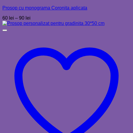
Prosop cu monograma Coronita aplicata
Interval
60
lei
–
90
lei
de
prețuri:
60 lei
până
la
90 lei