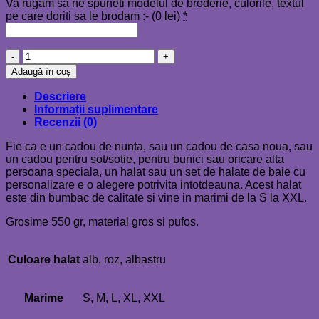
Va rugam sa ne spuneti modelul de broderie, culorile, textul
pe care doriti sa le brodam :- (
0
lei
)
*
Cantitate
Halat
Adaugă în coș
de
baie
Descriere
BEAR
Informații suplimentare
adulti
Recenzii (0)
(unisex)
-
Fie ca e un cadou de nunta, sau un cadou de casa noua, sau
personalizat
un cadou pentru sot/sotie, pentru bunici sau oricare alta
cu
persoana speciala, un halat sau un set de halate de baie cu
broderie
personalizare e o alegere potrivita intotdeauna. Acest halat
pe
este din bumbac de calitate si vine in marimi de la S la XXL.
spate
Grosime 550 gr, material gros si pufos.
Culoare halat
alb, roz, albastru
Marime
S, M, L, XL, XXL