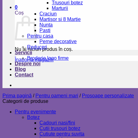
Trusouri botez
0
Marturii
Coș
Craciun
Martisor si 8 Martie
Nunta
Pasti
Pentru casa
Perne decorative
Reduceri
Nu ai niciun produs în coș.
Servicii
Broderie logo firme
Înapoi la magazin
Despre noi
Blog
Contact
Prima pagină
/
Pentru oameni mari
/
Prosoape personalizate
Categorii de produse
Pentru evenimente
Botez
Cadouri nasi/fini
Cutii trusouri botez
Cutiute pentru suvita