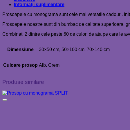
GRACIE
Informații suplimentare
CUPLU
Prosoapele cu monograma sunt cele mai versatile cadouri. Initi
Prosoapele noastre sunt din bumbac de calitate superioara, gro
Combinati 2 dintre cele peste 60 de culori de ata pe care le av
Dimensiune
30×50 cm, 50×100 cm, 70×140 cm
Culoare prosop
Alb, Crem
Produse similare