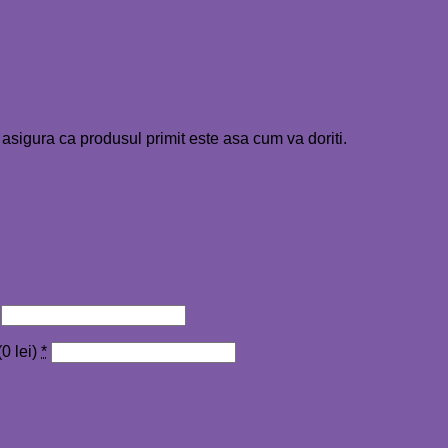
 asigura ca produsul primit este asa cum va doriti.
(
0
lei
)
*