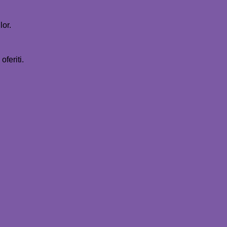
lor.
feriti.