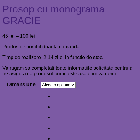
Prosop cu monograma
GRACIE
Interval
45
lei
–
100
lei
de
Produs disponibil doar la comanda
prețuri:
45 lei
Timp de realizare 2-14 zile, in functie de stoc.
până
la
Va rugam sa completati toate informatiile solicitate pentru a
100 lei
ne asigura ca produsul primit este asa cum va doriti.
Dimensiune