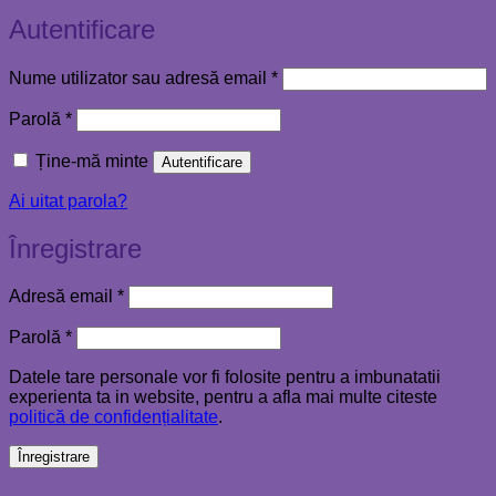
Autentificare
Obligatoriu
Nume utilizator sau adresă email
*
Obligatoriu
Parolă
*
Ține-mă minte
Autentificare
Ai uitat parola?
Înregistrare
Obligatoriu
Adresă email
*
Obligatoriu
Parolă
*
Datele tare personale vor fi folosite pentru a imbunatatii
experienta ta in website, pentru a afla mai multe citeste
politică de confidențialitate
.
Înregistrare