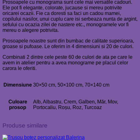
Prosoapele cu monograma sunt cele mai versatile cadouri.
Ele pot fi elegante, colorate, jucause si mereu potrivite
oricarei ocazii. Fie ca doresti sa faci un cadou mamei,
copilului nasilor, unui cuplu care isi serbeaza nunta de argint,
sefului cu ocazia zilei de nastere etc., monogramele vor fi
mereu o alegere potrivita.
Prosoapele noastre sunt din bumbac de calitate superioara,
groase si pufoase. Le oferim in 4 dimensiuni si 20 de culori.
Combinati 2 dintre cele peste 60 de culori de ata pe care le
avem in atelier pentru a avea monograme pe placul celor
carora le oferiti.
Dimensiune
30×50 cm, 50×100 cm, 70×140 cm
Culoare
Alb, Albastru, Crem, Galben, Măr, Mov,
prosop
Portocaliu, Roșu, Roz, Turcoaz
Produse similare