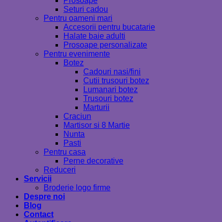
Prosoape
Seturi cadou
Pentru oameni mari
Accesorii pentru bucatarie
Halate baie adulti
Prosoape personalizate
Pentru evenimente
Botez
Cadouri nasi/fini
Cutii trusouri botez
Lumanari botez
Trusouri botez
Marturii
Craciun
Martisor si 8 Martie
Nunta
Pasti
Pentru casa
Perne decorative
Reduceri
Servicii
Broderie logo firme
Despre noi
Blog
Contact