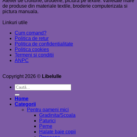
Atelier de croitorie, broderie, pictura pe textile. Varietate mare
de produse din materiale textile, broderie computerizata si
pictura manuala.
Linkuri utile
Cum comand?
Politica de retur
Politica de confidentialitate
Politica cookies
Termeni si conditii
ANPC
Copyright 2026 ©
Libelulle
Caută
după:
Home
Categorii
Pentru oameni mici
Gradinita/Scoala
Paturici
Perne
Halate baie copii