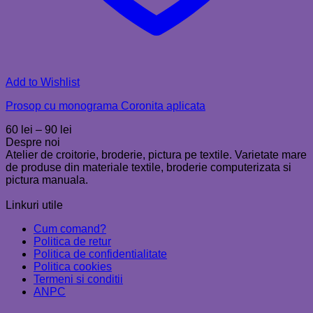
Add to Wishlist
Prosop cu monograma Coronita aplicata
Interval
60
lei
–
90
lei
de
Despre noi
prețuri:
Atelier de croitorie, broderie, pictura pe textile. Varietate mare
60 lei
de produse din materiale textile, broderie computerizata si
până
pictura manuala.
la
90 lei
Linkuri utile
Cum comand?
Politica de retur
Politica de confidentialitate
Politica cookies
Termeni si conditii
ANPC