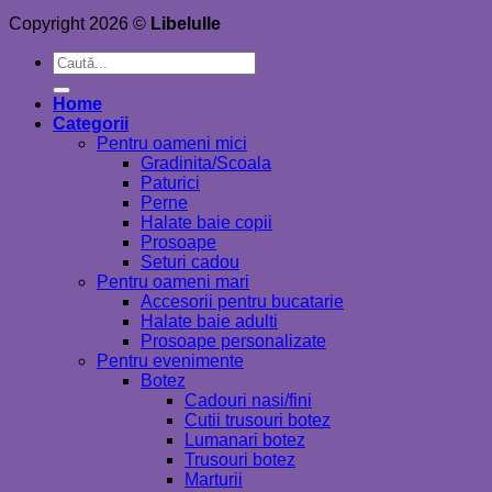
Copyright 2026 ©
Libelulle
Caută
după:
Home
Categorii
Pentru oameni mici
Gradinita/Scoala
Paturici
Perne
Halate baie copii
Prosoape
Seturi cadou
Pentru oameni mari
Accesorii pentru bucatarie
Halate baie adulti
Prosoape personalizate
Pentru evenimente
Botez
Cadouri nasi/fini
Cutii trusouri botez
Lumanari botez
Trusouri botez
Marturii