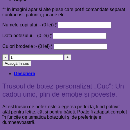
** In imagini apar si alte piese care pot fi comandate separat
contracost: paturici, jucarie etc.
Numele copilului :- (
0
lei
)
*
Data botezului :- (
0
lei
)
*
Culori broderie :- (
0
lei
)
*
Cantitate
Trusou
Adaugă în coș
botez
personalizat
Descriere
Cuc
Trusoul de botez personalizat „Cuc”: Un
cadou unic, plin de emoție și poveste.
Acest trusou de botez este alegerea perfectă, fiind potrivit
atât pentru fetițe, cât și pentru băieți. Poate fi adaptat complet
în funcție de tematica botezului și de preferințele
dumneavoastră.