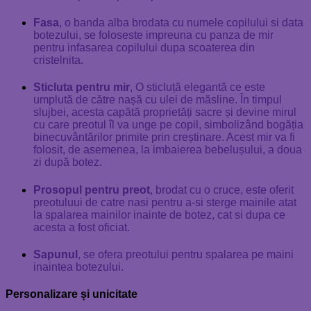
Fasa
, o banda alba brodata cu numele copilului si data
botezului, se foloseste impreuna cu panza de mir
pentru infasarea copilului dupa scoaterea din
cristelnita.
Sticluta pentru mir
, O sticluță elegantă ce este
umplută de către nașă cu ulei de măsline. În timpul
slujbei, acesta capătă proprietăți sacre și devine mirul
cu care preotul îl va unge pe copil, simbolizând bogăția
binecuvântărilor primite prin creștinare. Acest mir va fi
folosit, de asemenea, la imbaierea bebelușului, a doua
zi după botez.
Prosopul pentru preot
, brodat cu o cruce, este oferit
preotuluui de catre nasi pentru a-si sterge mainile atat
la spalarea mainilor inainte de botez, cat si dupa ce
acesta a fost oficiat.
Sapunul
, se ofera preotului pentru spalarea pe maini
inaintea botezului.
Personalizare și unicitate