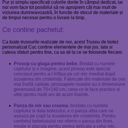
Pur și simplu specificați culorile dorite în câmpul dedicat, iar
noi vom face tot posibilul să ne apropiem cât mai mult de
viziunea dumneavoastră, în funcție de stocul de materiale și
de timpul necesar pentru o livrare la timp.
Ce contine pachetul:
Ca toate trusourile realizate de noi, acest Trusou de botez
personalizat Cuc contine elementele de mai jos. Iata si
cateva sfaturi pentru tine, ca sa sti la ce se foloseste fiecare:
Prosop cu gluga pentru bebe
, Brodat cu numele
copilului și o imagine, acest prosop este special
conceput pentru a-l înfășa pe cel mic imediat după
scoaterea din cristelniță. Fabricate din materiale de cea
mai înaltă calitate, prosoapele noastre au o dimensiune
generoasă de 70×140 cm, ceea ce le face practice și
utile pentru mulți ani de acum înainte.
Panza de mir sau crasma
, brodata cu numele
copilului si data botezului, e o panza alba care se
aseaza pe copil la scoaterea din cristelnita. Pentru
confortul bebelusului noi oferim o panza din finet,
moale si placuta pentru pielea delicata a celui mic.