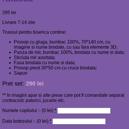
295
lei
Livrare 7-14 zile
Trusoul pentru biserica contine:
Prosop cu gluga, bumbac 100%, 70*140 cm, cu
imagine si nume brodate, cu sau fara elemente 3D;
Panza de mir, bumbac 100%, brodata cu nume si data;
Sticluta mir asortata;
Fasa brodata cu nume si data;
Prosop preot 30*50 cm cu cruce brodata;
Sapun
Pret set:
290 lei
** In imagini apar si alte piese care pot fi comandate separat
contracost: paturici, jucarie etc.
Numele copilului :- (
0
lei
)
*
Data botezului :- (
0
lei
)
*