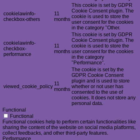
This cookie is set by GDPR
Cookie Consent plugin. The
cookielawinfo-
11
cookie is used to store the
checkbox-others
months
user consent for the cookies
in the category "Other.
This cookie is set by GDPR
Cookie Consent plugin. The
cookielawinfo-
11
cookie is used to store the
checkbox-
months
user consent for the cookies
performance
in the category
"Performance".
The cookie is set by the
GDPR Cookie Consent
plugin and is used to store
11
viewed_cookie_policy
whether or not user has
months
consented to the use of
cookies. It does not store any
personal data.
Functional
Functional
Functional cookies help to perform certain functionalities like
sharing the content of the website on social media platforms,
collect feedbacks, and other third-party features.
Performance