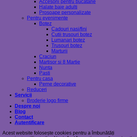
Accesorii pentru bucatarie
Halate baie adulti
Prosoape personalizate
Pentru evenimente
Botez
Cadouri nasi/fini
Cutii trusouri botez
Lumanari botez
Trusouri botez
Marturii
Craciun
Martisor si 8 Martie
Nunta
Pasti
Pentru casa
Perne decorative
Reduceri
Servicii
Broderie logo firme
Despre noi
Blog
Contact
Autentificare
Acest website folosește cookies pentru a îmbunătăți