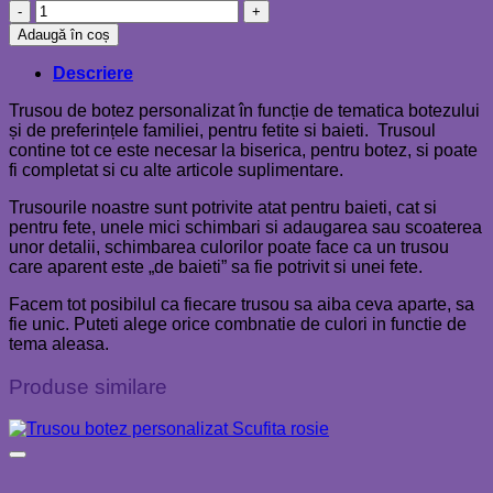
Cantitate
Trusou
Adaugă în coș
botez
personalizat
Descriere
ratusca
Trusou de botez personalizat în funcție de tematica botezului
și de preferințele familiei, pentru fetite si baieti. Trusoul
contine tot ce este necesar la biserica, pentru botez, si poate
fi completat si cu alte articole suplimentare.
Trusourile noastre sunt potrivite atat pentru baieti, cat si
pentru fete, unele mici schimbari si adaugarea sau scoaterea
unor detalii, schimbarea culorilor poate face ca un trusou
care aparent este „de baieti” sa fie potrivit si unei fete.
Facem tot posibilul ca fiecare trusou sa aiba ceva aparte, sa
fie unic. Puteti alege orice combnatie de culori in functie de
tema aleasa.
Produse similare