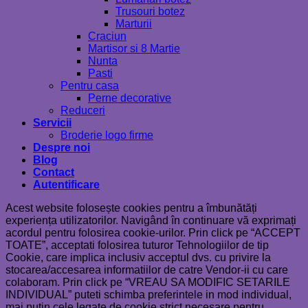
Trusouri botez
Marturii
Craciun
Martisor si 8 Martie
Nunta
Pasti
Pentru casa
Perne decorative
Reduceri
Servicii
Broderie logo firme
Despre noi
Blog
Contact
Autentificare
Acest website folosește cookies pentru a îmbunătăți
experiența utilizatorilor. Navigând în continuare vă exprimați
acordul pentru folosirea cookie-urilor. Prin click pe “ACCEPT
TOATE”, acceptati folosirea tuturor Tehnologiilor de tip
Cookie, care implica inclusiv acceptul dvs. cu privire la
stocarea/accesarea informatiilor de catre Vendor-ii cu care
colaboram. Prin click pe “VREAU SA MODIFIC SETARILE
INDIVIDUAL” puteti schimba preferintele in mod individual,
mai putin cele legate de cookie strict necesare pentru