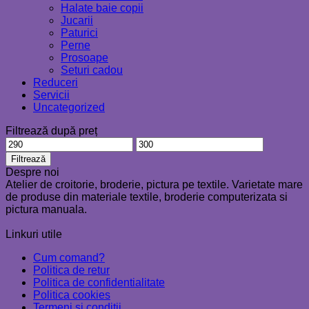
Halate baie copii
Jucarii
Paturici
Perne
Prosoape
Seturi cadou
Reduceri
Servicii
Uncategorized
Filtrează după preț
Preț
Preț
minim
maxim
Filtrează
Despre noi
Atelier de croitorie, broderie, pictura pe textile. Varietate mare
de produse din materiale textile, broderie computerizata si
pictura manuala.
Linkuri utile
Cum comand?
Politica de retur
Politica de confidentialitate
Politica cookies
Termeni si conditii