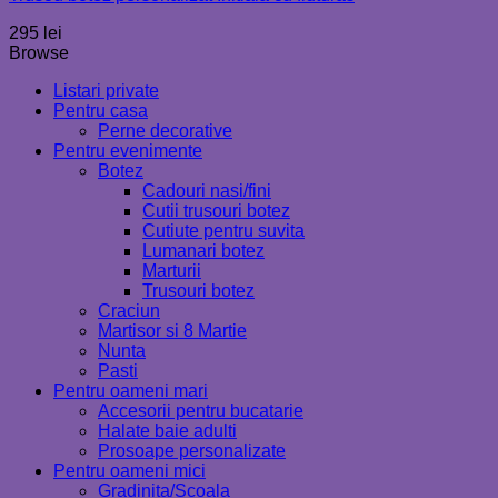
295
lei
Browse
Listari private
Pentru casa
Perne decorative
Pentru evenimente
Botez
Cadouri nasi/fini
Cutii trusouri botez
Cutiute pentru suvita
Lumanari botez
Marturii
Trusouri botez
Craciun
Martisor si 8 Martie
Nunta
Pasti
Pentru oameni mari
Accesorii pentru bucatarie
Halate baie adulti
Prosoape personalizate
Pentru oameni mici
Gradinita/Scoala