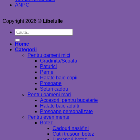
ANPC
Copyright 2026 ©
Libelulle
Caută
după:
Home
Categorii
Pentru oameni mici
Gradinita/Scoala
Paturici
Perne
Halate baie copii
Prosoape
Seturi cadou
Pentru oameni mari
Accesorii pentru bucatarie
Halate baie adulti
Prosoape personalizate
Pentru evenimente
Botez
Cadouri nasi/fini
Cutii trusouri botez
Lumanari botez